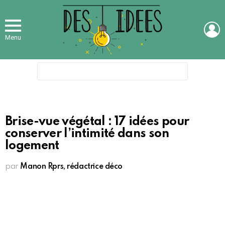
L
Menu
Search
for:
Brise-vue végétal : 17 idées pour
conserver l’intimité dans son
logement
par
Manon Rprs, rédactrice déco