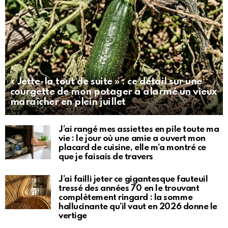
« Jette-la tout de suite » : ce détail sur une
courgette de mon potager a alarmé un vieux
maraîcher en plein juillet
J’ai rangé mes assiettes en pile toute ma
vie : le jour où une amie a ouvert mon
placard de cuisine, elle m’a montré ce
que je faisais de travers
J’ai failli jeter ce gigantesque fauteuil
tressé des années 70 en le trouvant
complètement ringard : la somme
hallucinante qu’il vaut en 2026 donne le
vertige