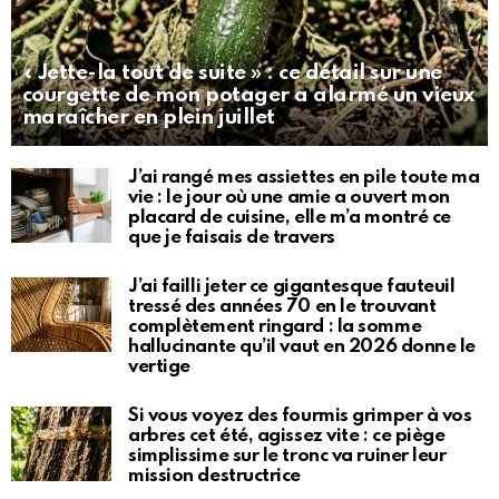
« Jette-la tout de suite » : ce détail sur une
courgette de mon potager a alarmé un vieux
maraîcher en plein juillet
J’ai rangé mes assiettes en pile toute ma
vie : le jour où une amie a ouvert mon
placard de cuisine, elle m’a montré ce
que je faisais de travers
J’ai failli jeter ce gigantesque fauteuil
tressé des années 70 en le trouvant
complètement ringard : la somme
hallucinante qu’il vaut en 2026 donne le
vertige
Si vous voyez des fourmis grimper à vos
arbres cet été, agissez vite : ce piège
simplissime sur le tronc va ruiner leur
mission destructrice