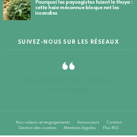
Pourquoi les paysagistes fuient le thuya :
cette haie méconnue bloque net les
incendies
SUIVEZ-NOUS SUR LES RÉSEAUX
Des idées brico, déco et
recyclage
Nos valeurs et engagements
Annonceurs
Contact
Gestion des cookies
Mentions légales
Flux RSS