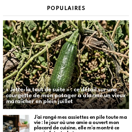
POPULAIRES
« Jette-la tout de suite » : ce détail sur une
courgette de mon potager a alarmé un vieux
maraîcher en plein juillet
J’ai rangé mes assiettes en pile toute ma
vie : le jour où une amie a ouvert mon
placard de cuisine, elle m’a montré ce