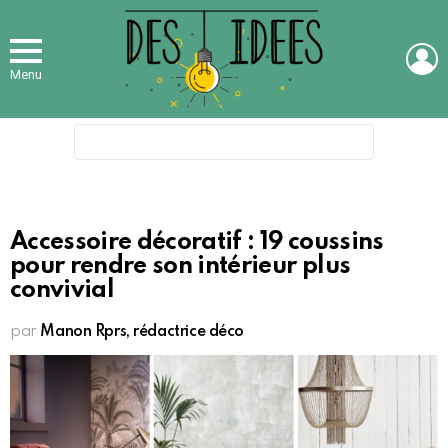
L
Menu
Search
for:
Accessoire décoratif : 19 coussins
pour rendre son intérieur plus
convivial
par
Manon Rprs, rédactrice déco