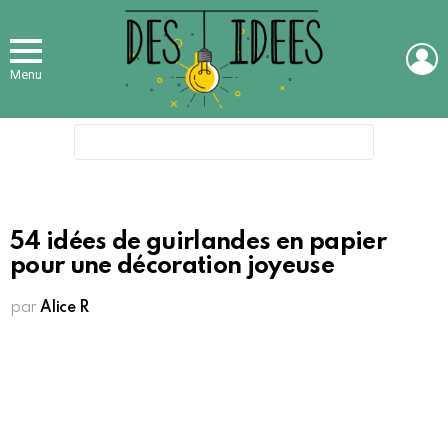
L
Menu
Search
for:
54 idées de guirlandes en papier
pour une décoration joyeuse
par
Alice R