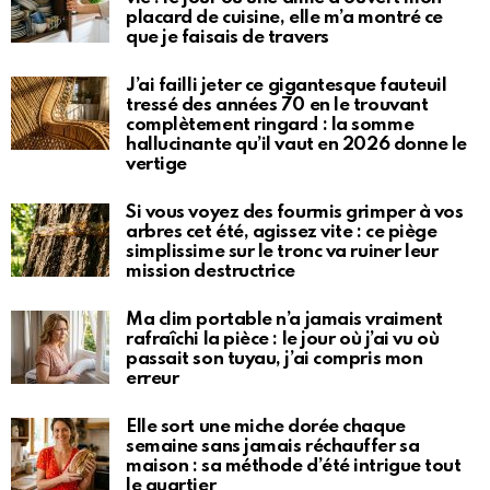
placard de cuisine, elle m’a montré ce
que je faisais de travers
J’ai failli jeter ce gigantesque fauteuil
tressé des années 70 en le trouvant
complètement ringard : la somme
hallucinante qu’il vaut en 2026 donne le
vertige
Si vous voyez des fourmis grimper à vos
arbres cet été, agissez vite : ce piège
simplissime sur le tronc va ruiner leur
mission destructrice
Ma clim portable n’a jamais vraiment
rafraîchi la pièce : le jour où j’ai vu où
passait son tuyau, j’ai compris mon
erreur
Elle sort une miche dorée chaque
semaine sans jamais réchauffer sa
maison : sa méthode d’été intrigue tout
le quartier