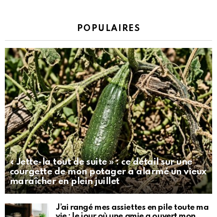
POPULAIRES
« Jette-la tout de suite » : ce détail sur une
courgette de mon potager a alarmé un vieux
maraîcher en plein juillet
J’ai rangé mes assiettes en pile toute ma
vie : le jour où une amie a ouvert mon