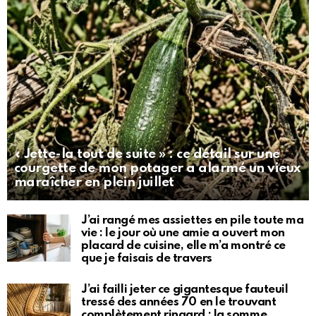
« Jette-la tout de suite » : ce détail sur une
courgette de mon potager a alarmé un vieux
maraîcher en plein juillet
J’ai rangé mes assiettes en pile toute ma
vie : le jour où une amie a ouvert mon
placard de cuisine, elle m’a montré ce
que je faisais de travers
J’ai failli jeter ce gigantesque fauteuil
tressé des années 70 en le trouvant
complètement ringard : la somme