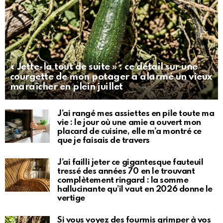
« Jette-la tout de suite » : ce détail sur une
courgette de mon potager a alarmé un vieux
maraîcher en plein juillet
J’ai rangé mes assiettes en pile toute ma
vie : le jour où une amie a ouvert mon
placard de cuisine, elle m’a montré ce
que je faisais de travers
J’ai failli jeter ce gigantesque fauteuil
tressé des années 70 en le trouvant
complètement ringard : la somme
hallucinante qu’il vaut en 2026 donne le
vertige
Si vous voyez des fourmis grimper à vos