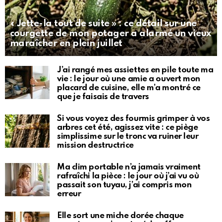
« Jette-la tout de suite » : ce détail sur une
courgette de mon potager a alarmé un vieux
maraîcher en plein juillet
J’ai rangé mes assiettes en pile toute ma
vie : le jour où une amie a ouvert mon
placard de cuisine, elle m’a montré ce
que je faisais de travers
Si vous voyez des fourmis grimper à vos
arbres cet été, agissez vite : ce piège
simplissime sur le tronc va ruiner leur
mission destructrice
Ma clim portable n’a jamais vraiment
rafraîchi la pièce : le jour où j’ai vu où
passait son tuyau, j’ai compris mon
erreur
Elle sort une miche dorée chaque