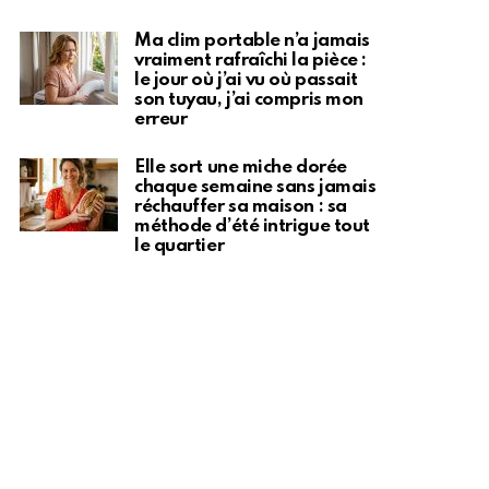
Ma clim portable n’a jamais
vraiment rafraîchi la pièce :
le jour où j’ai vu où passait
son tuyau, j’ai compris mon
erreur
Elle sort une miche dorée
chaque semaine sans jamais
réchauffer sa maison : sa
méthode d’été intrigue tout
le quartier