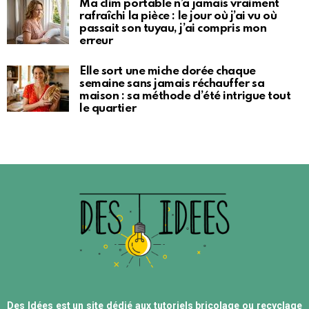
Ma clim portable n’a jamais vraiment
rafraîchi la pièce : le jour où j’ai vu où
passait son tuyau, j’ai compris mon
erreur
Elle sort une miche dorée chaque
semaine sans jamais réchauffer sa
maison : sa méthode d’été intrigue tout
le quartier
Des Idées est un site dédié aux tutoriels bricolage ou recyclage