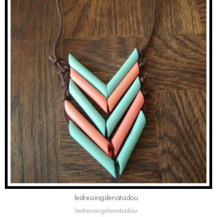
ledressingdenatadou
ledressingdenatadou