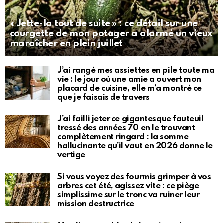
« Jette-la tout de suite » : ce détail sur une
courgette de mon potager a alarmé un vieux
maraîcher en plein juillet
J’ai rangé mes assiettes en pile toute ma
vie : le jour où une amie a ouvert mon
placard de cuisine, elle m’a montré ce
que je faisais de travers
J’ai failli jeter ce gigantesque fauteuil
tressé des années 70 en le trouvant
complètement ringard : la somme
hallucinante qu’il vaut en 2026 donne le
vertige
Si vous voyez des fourmis grimper à vos
arbres cet été, agissez vite : ce piège
simplissime sur le tronc va ruiner leur
mission destructrice