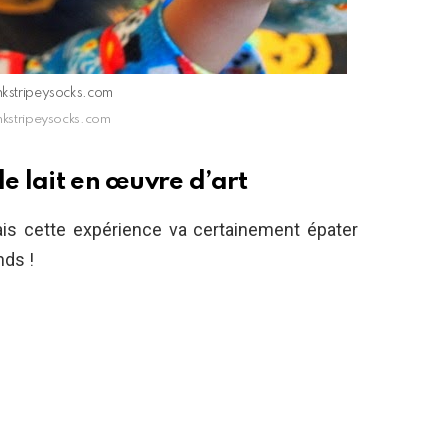
inkstripeysocks.com
inkstripeysocks.com
de lait en œuvre d’art
ais cette expérience va certainement épater
nds !