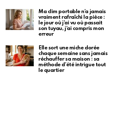
Ma clim portable n’a jamais
vraiment rafraîchi la pièce :
le jour où j’ai vu où passait
son tuyau, j’ai compris mon
erreur
Elle sort une miche dorée
chaque semaine sans jamais
réchauffer sa maison : sa
méthode d’été intrigue tout
le quartier