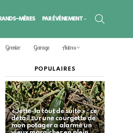
SEARCH
GRANDS-MÈRES
PAR ÉVÈNEMENT
Grenier
Garage
Autres
POPULAIRES
« Jette-la tout de suite » : ce
détail sur une courgette de
mon potager a alarmé un
vieux maraîcher en plein