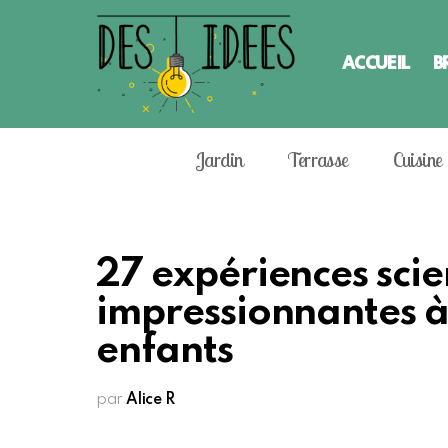
ACCUEIL
B
Jardin
Terrasse
Cuisine
27 expériences scie
impressionnantes à 
enfants
par
Alice R