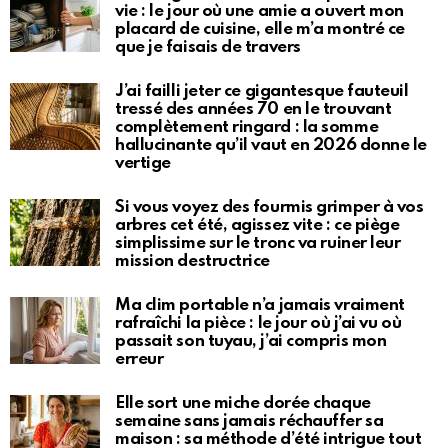
vie : le jour où une amie a ouvert mon
placard de cuisine, elle m’a montré ce
que je faisais de travers
J’ai failli jeter ce gigantesque fauteuil
tressé des années 70 en le trouvant
complètement ringard : la somme
hallucinante qu’il vaut en 2026 donne le
vertige
Si vous voyez des fourmis grimper à vos
arbres cet été, agissez vite : ce piège
simplissime sur le tronc va ruiner leur
mission destructrice
Ma clim portable n’a jamais vraiment
rafraîchi la pièce : le jour où j’ai vu où
passait son tuyau, j’ai compris mon
erreur
Elle sort une miche dorée chaque
semaine sans jamais réchauffer sa
maison : sa méthode d’été intrigue tout