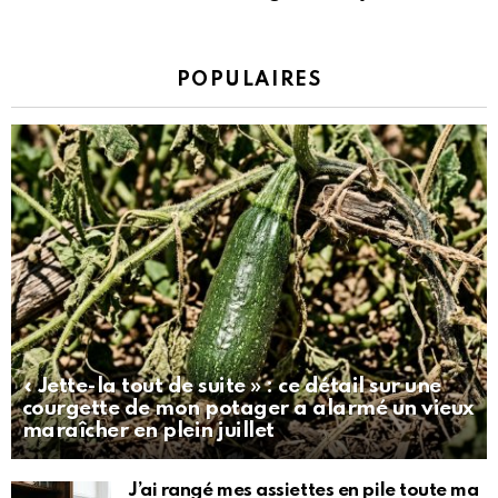
POPULAIRES
« Jette-la tout de suite » : ce détail sur une
courgette de mon potager a alarmé un vieux
maraîcher en plein juillet
J’ai rangé mes assiettes en pile toute ma