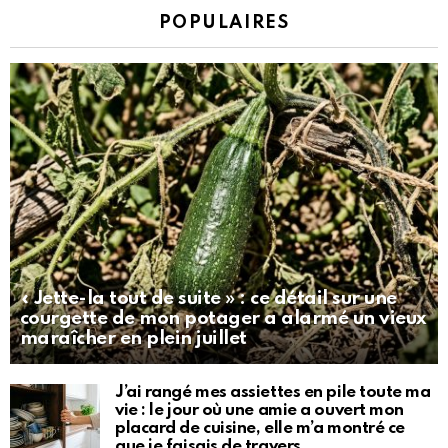
POPULAIRES
« Jette-la tout de suite » : ce détail sur une
courgette de mon potager a alarmé un vieux
maraîcher en plein juillet
J’ai rangé mes assiettes en pile toute ma
vie : le jour où une amie a ouvert mon
placard de cuisine, elle m’a montré ce
que je faisais de travers