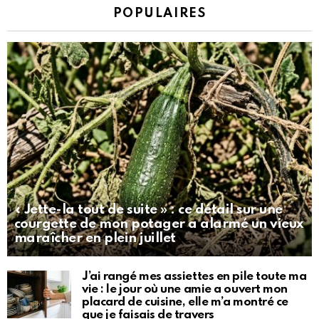
POPULAIRES
« Jette-la tout de suite » : ce détail sur une
courgette de mon potager a alarmé un vieux
maraîcher en plein juillet
J’ai rangé mes assiettes en pile toute ma
vie : le jour où une amie a ouvert mon
placard de cuisine, elle m’a montré ce
que je faisais de travers