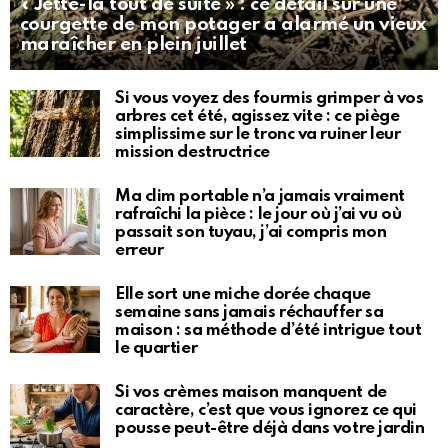
« Jette-la tout de suite » : ce détail sur une
courgette de mon potager a alarmé un vieux
maraîcher en plein juillet
Si vous voyez des fourmis grimper à vos
arbres cet été, agissez vite : ce piège
simplissime sur le tronc va ruiner leur
mission destructrice
Ma clim portable n’a jamais vraiment
rafraîchi la pièce : le jour où j’ai vu où
passait son tuyau, j’ai compris mon
erreur
Elle sort une miche dorée chaque
semaine sans jamais réchauffer sa
maison : sa méthode d’été intrigue tout
le quartier
Si vos crèmes maison manquent de
caractère, c’est que vous ignorez ce qui
pousse peut-être déjà dans votre jardin