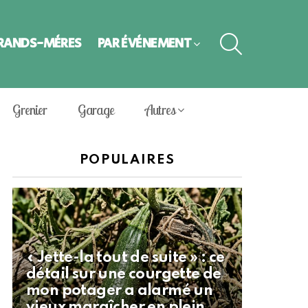
SEARCH
GRANDS-MÈRES
PAR ÉVÈNEMENT
Grenier
Garage
Autres
POPULAIRES
« Jette-la tout de suite » : ce
détail sur une courgette de
mon potager a alarmé un
vieux maraîcher en plein