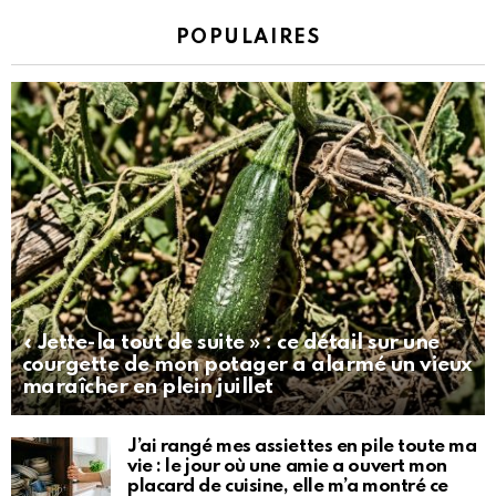
POPULAIRES
« Jette-la tout de suite » : ce détail sur une
courgette de mon potager a alarmé un vieux
maraîcher en plein juillet
J’ai rangé mes assiettes en pile toute ma
vie : le jour où une amie a ouvert mon
placard de cuisine, elle m’a montré ce