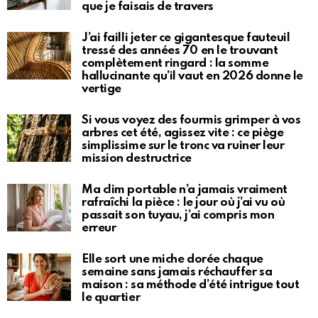
que je faisais de travers
J’ai failli jeter ce gigantesque fauteuil
tressé des années 70 en le trouvant
complètement ringard : la somme
hallucinante qu’il vaut en 2026 donne le
vertige
Si vous voyez des fourmis grimper à vos
arbres cet été, agissez vite : ce piège
simplissime sur le tronc va ruiner leur
mission destructrice
Ma clim portable n’a jamais vraiment
rafraîchi la pièce : le jour où j’ai vu où
passait son tuyau, j’ai compris mon
erreur
Elle sort une miche dorée chaque
semaine sans jamais réchauffer sa
maison : sa méthode d’été intrigue tout
le quartier