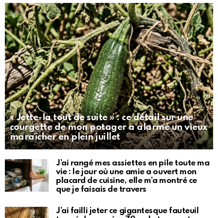
« Jette-la tout de suite » : ce détail sur une
courgette de mon potager a alarmé un vieux
maraîcher en plein juillet
J’ai rangé mes assiettes en pile toute ma
vie : le jour où une amie a ouvert mon
placard de cuisine, elle m’a montré ce
que je faisais de travers
J’ai failli jeter ce gigantesque fauteuil