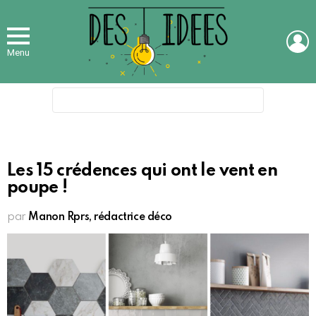
L
Menu
Search
for:
Les 15 crédences qui ont le vent en
poupe !
par
Manon Rprs, rédactrice déco