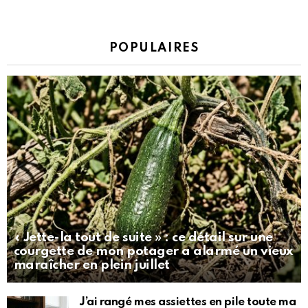
POPULAIRES
« Jette-la tout de suite » : ce détail sur une
courgette de mon potager a alarmé un vieux
maraîcher en plein juillet
J’ai rangé mes assiettes en pile toute ma