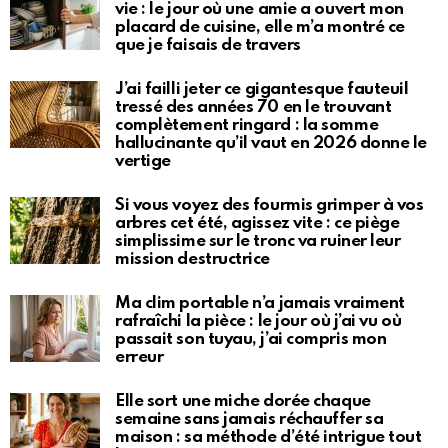
vie : le jour où une amie a ouvert mon
placard de cuisine, elle m’a montré ce
que je faisais de travers
J’ai failli jeter ce gigantesque fauteuil
tressé des années 70 en le trouvant
complètement ringard : la somme
hallucinante qu’il vaut en 2026 donne le
vertige
Si vous voyez des fourmis grimper à vos
arbres cet été, agissez vite : ce piège
simplissime sur le tronc va ruiner leur
mission destructrice
Ma clim portable n’a jamais vraiment
rafraîchi la pièce : le jour où j’ai vu où
passait son tuyau, j’ai compris mon
erreur
Elle sort une miche dorée chaque
semaine sans jamais réchauffer sa
maison : sa méthode d’été intrigue tout