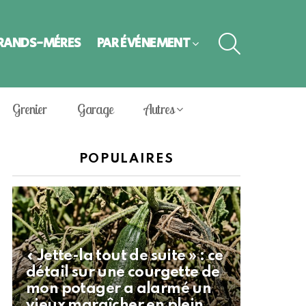
SEARCH
GRANDS-MÈRES
PAR ÉVÈNEMENT
Grenier
Garage
Autres
POPULAIRES
« Jette-la tout de suite » : ce
détail sur une courgette de
mon potager a alarmé un
vieux maraîcher en plein