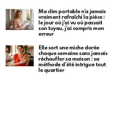
Ma clim portable n’a jamais
vraiment rafraîchi la pièce :
le jour où j’ai vu où passait
son tuyau, j’ai compris mon
erreur
Elle sort une miche dorée
chaque semaine sans jamais
réchauffer sa maison : sa
méthode d’été intrigue tout
le quartier