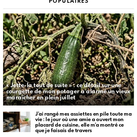
POPULAIRES
« Jette-la tout de suite » : ce détail sur une
courgette de mon potager a alarmé un vieux
maraîcher en plein juillet
J’ai rangé mes assiettes en pile toute ma
vie : le jour où une amie a ouvert mon
placard de cuisine, elle m’a montré ce
que je faisais de travers