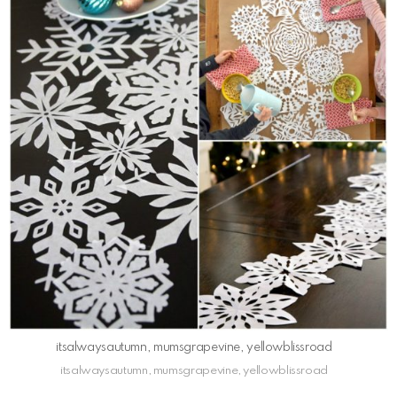
itsalwaysautumn, mumsgrapevine, yellowblissroad
itsalwaysautumn, mumsgrapevine, yellowblissroad