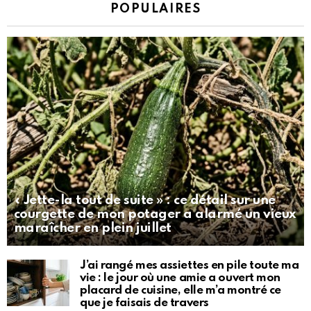
POPULAIRES
« Jette-la tout de suite » : ce détail sur une
courgette de mon potager a alarmé un vieux
maraîcher en plein juillet
J’ai rangé mes assiettes en pile toute ma
vie : le jour où une amie a ouvert mon
placard de cuisine, elle m’a montré ce
que je faisais de travers