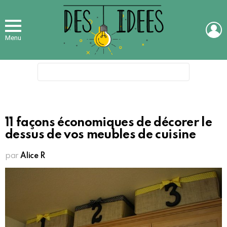
L
Menu
Search
for:
11 façons économiques de décorer le
dessus de vos meubles de cuisine
par
Alice R