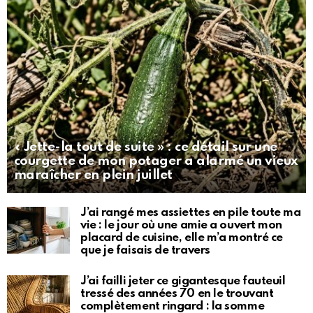
« Jette-la tout de suite » : ce détail sur une
courgette de mon potager a alarmé un vieux
maraîcher en plein juillet
J’ai rangé mes assiettes en pile toute ma
vie : le jour où une amie a ouvert mon
placard de cuisine, elle m’a montré ce
que je faisais de travers
J’ai failli jeter ce gigantesque fauteuil
tressé des années 70 en le trouvant
complètement ringard : la somme