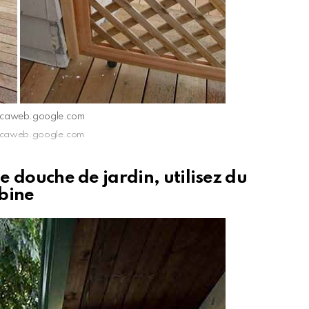
isacaweb.google.com
isacaweb.google.com
ne douche de jardin, utilisez du
abine