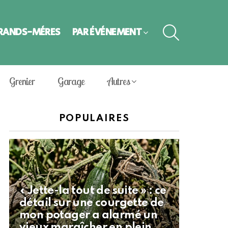
SEARCH
GRANDS-MÈRES
PAR ÉVÈNEMENT
Grenier
Garage
Autres
POPULAIRES
« Jette-la tout de suite » : ce
détail sur une courgette de
mon potager a alarmé un
vieux maraîcher en plein