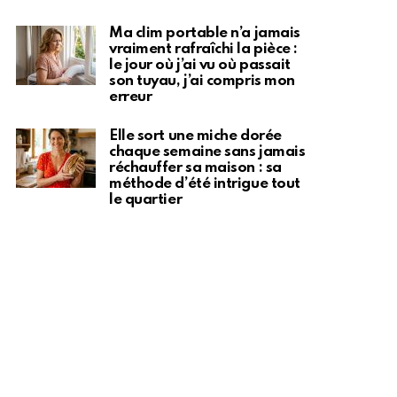
Ma clim portable n’a jamais
vraiment rafraîchi la pièce :
le jour où j’ai vu où passait
son tuyau, j’ai compris mon
erreur
Elle sort une miche dorée
chaque semaine sans jamais
réchauffer sa maison : sa
méthode d’été intrigue tout
le quartier