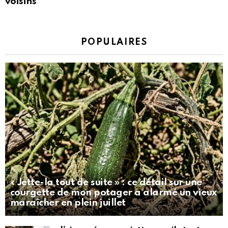
voisins
POPULAIRES
« Jette-la tout de suite » : ce détail sur une
courgette de mon potager a alarmé un vieux
maraîcher en plein juillet