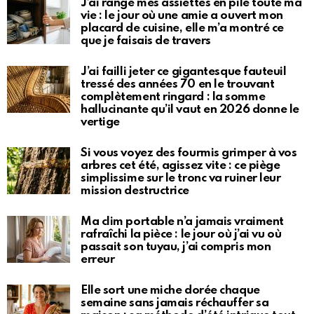
J’ai rangé mes assiettes en pile toute ma
vie : le jour où une amie a ouvert mon
placard de cuisine, elle m’a montré ce
que je faisais de travers
J’ai failli jeter ce gigantesque fauteuil
tressé des années 70 en le trouvant
complètement ringard : la somme
hallucinante qu’il vaut en 2026 donne le
vertige
Si vous voyez des fourmis grimper à vos
arbres cet été, agissez vite : ce piège
simplissime sur le tronc va ruiner leur
mission destructrice
Ma clim portable n’a jamais vraiment
rafraîchi la pièce : le jour où j’ai vu où
passait son tuyau, j’ai compris mon
erreur
Elle sort une miche dorée chaque
semaine sans jamais réchauffer sa