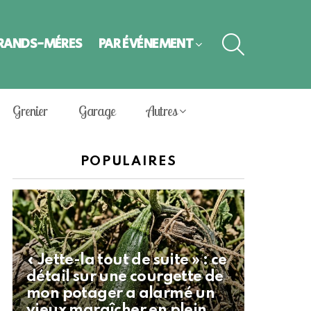
SEARCH
GRANDS-MÈRES
PAR ÉVÈNEMENT
Grenier
Garage
Autres
POPULAIRES
« Jette-la tout de suite » : ce
détail sur une courgette de
mon potager a alarmé un
vieux maraîcher en plein