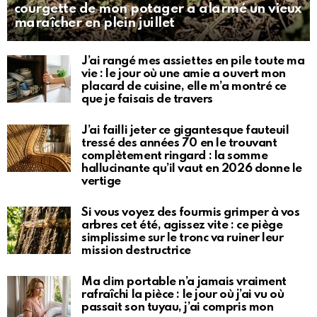
courgette de mon potager a alarmé un vieux
maraîcher en plein juillet
J’ai rangé mes assiettes en pile toute ma
vie : le jour où une amie a ouvert mon
placard de cuisine, elle m’a montré ce
que je faisais de travers
J’ai failli jeter ce gigantesque fauteuil
tressé des années 70 en le trouvant
complètement ringard : la somme
hallucinante qu’il vaut en 2026 donne le
vertige
Si vous voyez des fourmis grimper à vos
arbres cet été, agissez vite : ce piège
simplissime sur le tronc va ruiner leur
mission destructrice
Ma clim portable n’a jamais vraiment
rafraîchi la pièce : le jour où j’ai vu où
passait son tuyau, j’ai compris mon