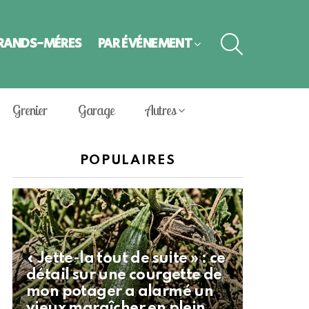
SEARCH
GRANDS-MÈRES
PAR ÉVÈNEMENT
Grenier
Garage
Autres
POPULAIRES
« Jette-la tout de suite » : ce
détail sur une courgette de
mon potager a alarmé un
vieux maraîcher en plein