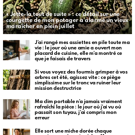
« Jette-la tout de suite » : ce détail sur une
courgette de mon potager a alarmé un vieux
maraîcher en plein juillet
J’ai rangé mes assiettes en pile toute ma
vie : le jour où une amie a ouvert mon
placard de cuisine, elle m’a montré ce
que je faisais de travers
Si vous voyez des fourmis grimper à vos
arbres cet été, agissez vite : ce piège
simplissime sur le tronc va ruiner leur
mission destructrice
Ma clim portable n’a jamais vraiment
rafraîchi la pièce : le jour où j’ai vu où
passait son tuyau, j’ai compris mon
erreur
Elle sort une miche dorée chaque