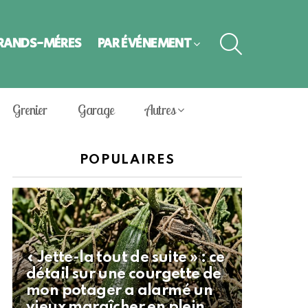
SEARCH
GRANDS-MÈRES
PAR ÉVÈNEMENT
Grenier
Garage
Autres
POPULAIRES
« Jette-la tout de suite » : ce
détail sur une courgette de
mon potager a alarmé un
vieux maraîcher en plein