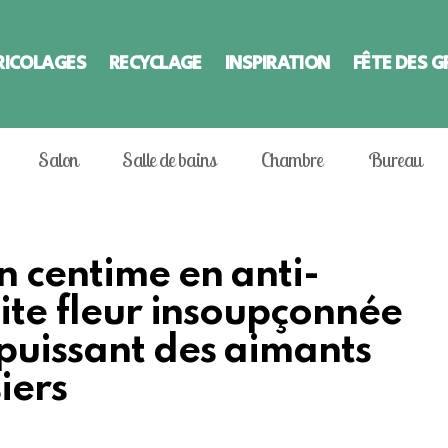
RICOLAGES
RECYCLAGE
INSPIRATION
FÊTE DES 
Salon
Salle de bains
Chambre
Bureau
n centime en anti-
tite fleur insoupçonnée
 puissant des aimants
iers