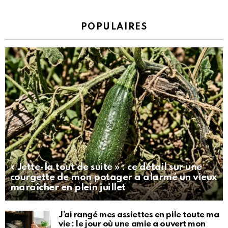
POPULAIRES
« Jette-la tout de suite » : ce détail sur une
courgette de mon potager a alarmé un vieux
maraîcher en plein juillet
J’ai rangé mes assiettes en pile toute ma
vie : le jour où une amie a ouvert mon