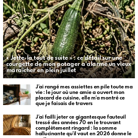
« Jette-la tout de suite » : ce détail sur une
courgette de mon potager a alarmé un vieux
maraîcher en plein juillet
J’ai rangé mes assiettes en pile toute ma
vie : le jour où une amie a ouvert mon
placard de cuisine, elle m’a montré ce
que je faisais de travers
J’ai failli jeter ce gigantesque fauteuil
tressé des années 70 en le trouvant
complètement ringard : la somme
hallucinante qu’il vaut en 2026 donne le