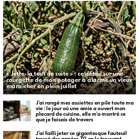
« Jette-la tout de suite » : ce détail sur une
courgette de mon potager a alarmé un vieux
maraîcher en plein juillet
J’ai rangé mes assiettes en pile toute ma
vie : le jour où une amie a ouvert mon
placard de cuisine, elle m’a montré ce
que je faisais de travers
J’ai failli jeter ce gigantesque fauteuil