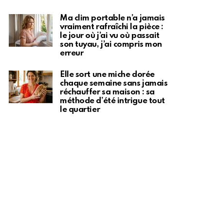
Ma clim portable n’a jamais
vraiment rafraîchi la pièce :
le jour où j’ai vu où passait
son tuyau, j’ai compris mon
erreur
Elle sort une miche dorée
chaque semaine sans jamais
réchauffer sa maison : sa
méthode d’été intrigue tout
le quartier