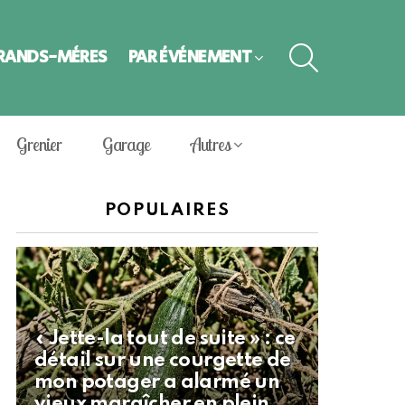
SEARCH
GRANDS-MÈRES
PAR ÉVÈNEMENT
Grenier
Garage
Autres
POPULAIRES
« Jette-la tout de suite » : ce
détail sur une courgette de
mon potager a alarmé un
vieux maraîcher en plein