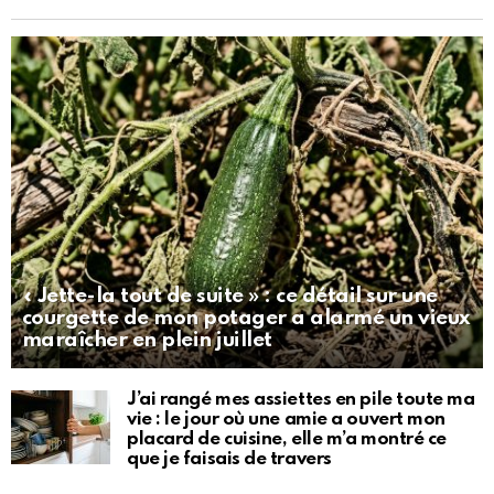
« Jette-la tout de suite » : ce détail sur une
courgette de mon potager a alarmé un vieux
maraîcher en plein juillet
J’ai rangé mes assiettes en pile toute ma
vie : le jour où une amie a ouvert mon
placard de cuisine, elle m’a montré ce
que je faisais de travers