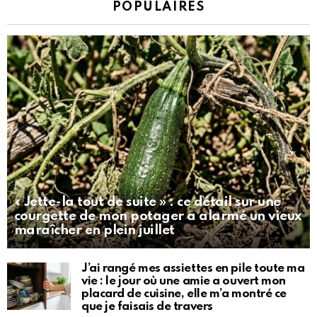
POPULAIRES
« Jette-la tout de suite » : ce détail sur une
courgette de mon potager a alarmé un vieux
maraîcher en plein juillet
J’ai rangé mes assiettes en pile toute ma
vie : le jour où une amie a ouvert mon
placard de cuisine, elle m’a montré ce
que je faisais de travers