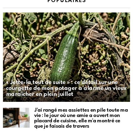
POPULAIRES
« Jette-la tout de suite » : ce détail sur une
courgette de mon potager a alarmé un vieux
maraîcher en plein juillet
J’ai rangé mes assiettes en pile toute ma
vie : le jour où une amie a ouvert mon
placard de cuisine, elle m’a montré ce
que je faisais de travers