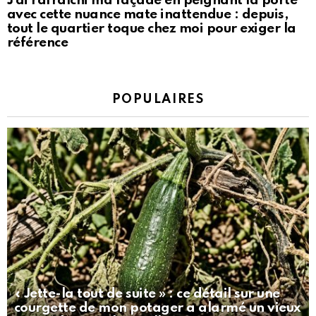
J’ai rafraîchi ma façade en peignant la porte
avec cette nuance mate inattendue : depuis,
tout le quartier toque chez moi pour exiger la
référence
POPULAIRES
« Jette-la tout de suite » : ce détail sur une
courgette de mon potager a alarmé un vieux