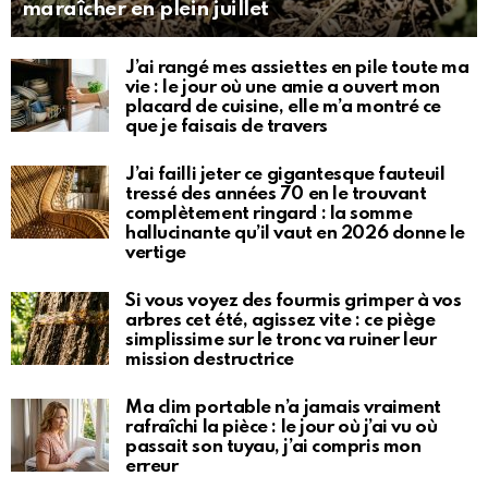
maraîcher en plein juillet
J’ai rangé mes assiettes en pile toute ma
vie : le jour où une amie a ouvert mon
placard de cuisine, elle m’a montré ce
que je faisais de travers
J’ai failli jeter ce gigantesque fauteuil
tressé des années 70 en le trouvant
complètement ringard : la somme
hallucinante qu’il vaut en 2026 donne le
vertige
Si vous voyez des fourmis grimper à vos
arbres cet été, agissez vite : ce piège
simplissime sur le tronc va ruiner leur
mission destructrice
Ma clim portable n’a jamais vraiment
rafraîchi la pièce : le jour où j’ai vu où
passait son tuyau, j’ai compris mon
erreur