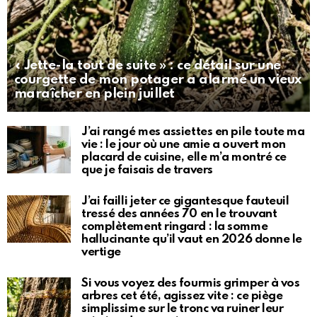
« Jette-la tout de suite » : ce détail sur une
courgette de mon potager a alarmé un vieux
maraîcher en plein juillet
J’ai rangé mes assiettes en pile toute ma
vie : le jour où une amie a ouvert mon
placard de cuisine, elle m’a montré ce
que je faisais de travers
J’ai failli jeter ce gigantesque fauteuil
tressé des années 70 en le trouvant
complètement ringard : la somme
hallucinante qu’il vaut en 2026 donne le
vertige
Si vous voyez des fourmis grimper à vos
arbres cet été, agissez vite : ce piège
simplissime sur le tronc va ruiner leur