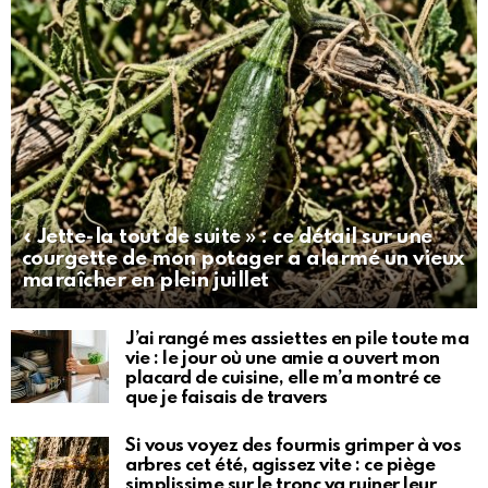
« Jette-la tout de suite » : ce détail sur une
courgette de mon potager a alarmé un vieux
maraîcher en plein juillet
J’ai rangé mes assiettes en pile toute ma
vie : le jour où une amie a ouvert mon
placard de cuisine, elle m’a montré ce
que je faisais de travers
Si vous voyez des fourmis grimper à vos
arbres cet été, agissez vite : ce piège
simplissime sur le tronc va ruiner leur