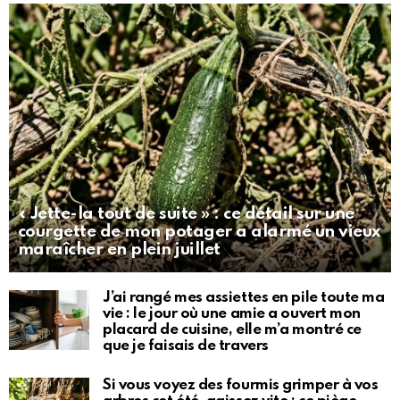
« Jette-la tout de suite » : ce détail sur une
courgette de mon potager a alarmé un vieux
maraîcher en plein juillet
J’ai rangé mes assiettes en pile toute ma
vie : le jour où une amie a ouvert mon
placard de cuisine, elle m’a montré ce
que je faisais de travers
Si vous voyez des fourmis grimper à vos