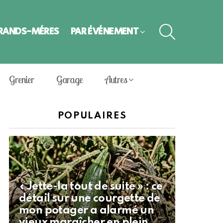
SEARCH
GRANDS-MÈRES
PAR ÉVÈNEMENT
Grenier
Garage
Autres
POPULAIRES
« Jette-la tout de suite » : ce
détail sur une courgette de
mon potager a alarmé un
vieux maraîcher en plein