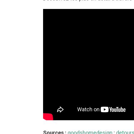
Sources :
goodshomedesign
;
detours