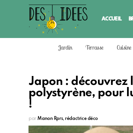
ACCUEIL
B
Jardin
Terrasse
Cuisine
Japon : découvrez 
polystyrène, pour l
!
par
Manon Rprs, rédactrice déco