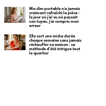
Ma clim portable n’a jamais
vraiment rafraîchi la pièce :
le jour où j’ai vu où passait
son tuyau, j’ai compris mon
erreur
Elle sort une miche dorée
chaque semaine sans jamais
réchauffer sa maison : sa
méthode d’été intrigue tout
le quartier