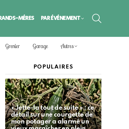
SEARCH
GRANDS-MÈRES
PAR ÉVÈNEMENT
Grenier
Garage
Autres
POPULAIRES
« Jette-la tout de suite » : ce
détail sur une courgette de
mon potager a alarmé un
vieux maraîcher en plein