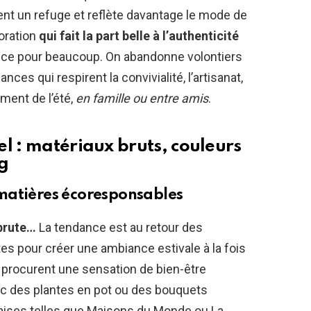
ient un refuge et reflète davantage le mode de
oration
qui fait la part belle à l’authenticité
ce pour beaucoup. On abandonne volontiers
nces qui respirent la convivialité, l’artisanat,
ement de l’été,
en famille ou entre amis
.
l : matériaux bruts, couleurs
g
matières écoresponsables
 brute…
La tendance est au retour des
tes pour créer une ambiance estivale à la fois
 procurent une sensation de bien-être
c des plantes en pot ou des bouquets
aises telles que Maisons du Monde ou La