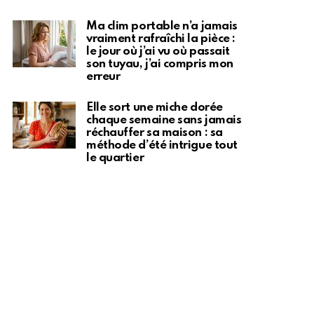
Ma clim portable n’a jamais
vraiment rafraîchi la pièce :
le jour où j’ai vu où passait
son tuyau, j’ai compris mon
erreur
Elle sort une miche dorée
chaque semaine sans jamais
réchauffer sa maison : sa
méthode d’été intrigue tout
le quartier