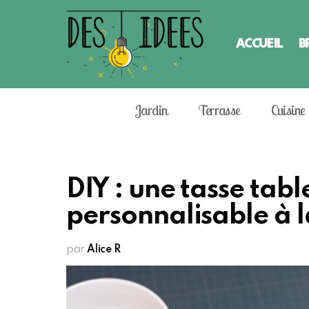
ACCUEIL
B
Jardin
Terrasse
Cuisine
DIY : une tasse tabl
personnalisable à l
par
Alice R