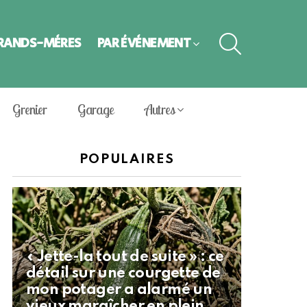
SEARCH
GRANDS-MÈRES
PAR ÉVÈNEMENT
Grenier
Garage
Autres
POPULAIRES
« Jette-la tout de suite » : ce
détail sur une courgette de
mon potager a alarmé un
vieux maraîcher en plein