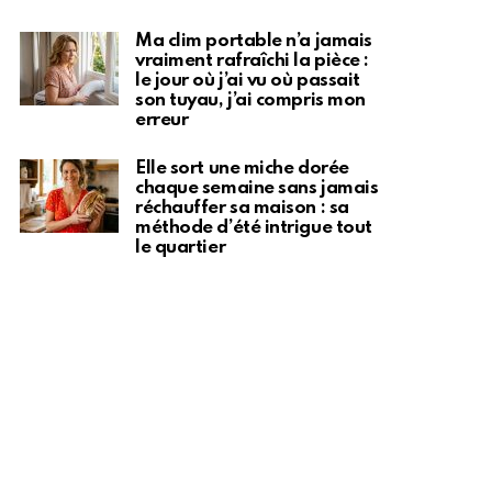
Ma clim portable n’a jamais
vraiment rafraîchi la pièce :
le jour où j’ai vu où passait
son tuyau, j’ai compris mon
erreur
Elle sort une miche dorée
chaque semaine sans jamais
réchauffer sa maison : sa
méthode d’été intrigue tout
le quartier