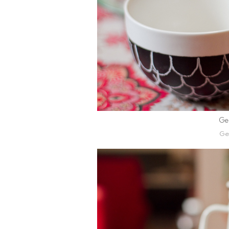
Ge
Ge