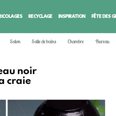
RICOLAGES
RECYCLAGE
INSPIRATION
FÊTE DES 
Salon
Salle de bains
Chambre
Bureau
eau noir
a craie