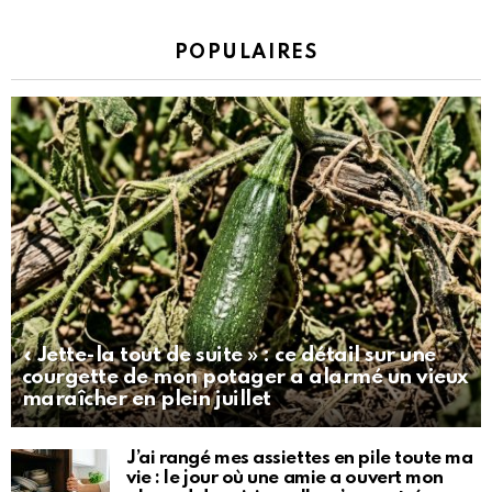
POPULAIRES
« Jette-la tout de suite » : ce détail sur une
courgette de mon potager a alarmé un vieux
maraîcher en plein juillet
J’ai rangé mes assiettes en pile toute ma
vie : le jour où une amie a ouvert mon