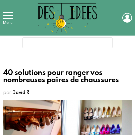
L
Menu
Search
for:
40 solutions pour ranger vos
nombreuses paires de chaussures
par
David R