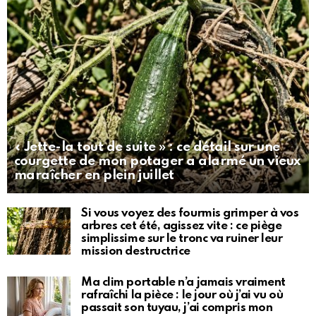
« Jette-la tout de suite » : ce détail sur une
courgette de mon potager a alarmé un vieux
maraîcher en plein juillet
Si vous voyez des fourmis grimper à vos
arbres cet été, agissez vite : ce piège
simplissime sur le tronc va ruiner leur
mission destructrice
Ma clim portable n’a jamais vraiment
rafraîchi la pièce : le jour où j’ai vu où
passait son tuyau, j’ai compris mon