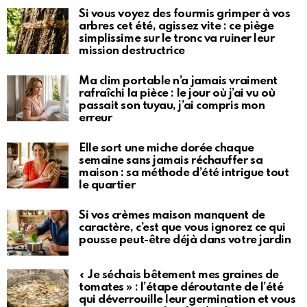
Si vous voyez des fourmis grimper à vos
arbres cet été, agissez vite : ce piège
simplissime sur le tronc va ruiner leur
mission destructrice
Ma clim portable n’a jamais vraiment
rafraîchi la pièce : le jour où j’ai vu où
passait son tuyau, j’ai compris mon
erreur
Elle sort une miche dorée chaque
semaine sans jamais réchauffer sa
maison : sa méthode d’été intrigue tout
le quartier
Si vos crèmes maison manquent de
caractère, c’est que vous ignorez ce qui
pousse peut-être déjà dans votre jardin
« Je séchais bêtement mes graines de
tomates » : l’étape déroutante de l’été
qui déverrouille leur germination et vous