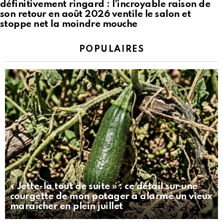
définitivement ringard : l’incroyable raison de
son retour en août 2026 ventile le salon et
stoppe net la moindre mouche
POPULAIRES
« Jette-la tout de suite » : ce détail sur une
courgette de mon potager a alarmé un vieux
maraîcher en plein juillet