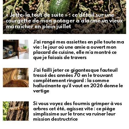
« Jette-la tout de suite » : ce détail sur une
courgette de mon potager a alarmé un vieux
maraîcher en plein juillet
J’ai rangé mes assiettes en pile toute ma
vie : le jour où une amie a ouvert mon
placard de cuisine, elle m’a montré ce
que je faisais de travers
J’ai failli jeter ce gigantesque fauteuil
tressé des années 70 en le trouvant
complètement ringard : la somme
hallucinante qu’il vaut en 2026 donne le
vertige
Si vous voyez des fourmis grimper à vos
arbres cet été, agissez vite : ce piège
simplissime sur le tronc va ruiner leur
mission destructrice