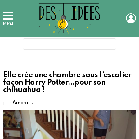
L
Menu
Search
for:
Elle crée une chambre sous l’escalier
façon Harry Potter…pour son
chihuahua !
par
Amara L.