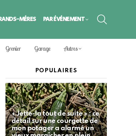
SEARCH
GRANDS-MÈRES
PAR ÉVÈNEMENT
Grenier
Garage
Autres
POPULAIRES
« Jette-la tout de suite » : ce
détail sur une courgette de
mon potager a alarmé un
vieux maraîcher en plein