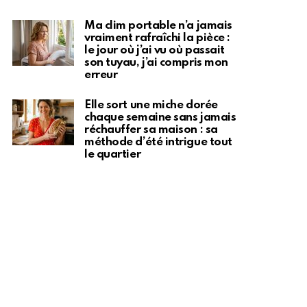
Ma clim portable n’a jamais
vraiment rafraîchi la pièce :
le jour où j’ai vu où passait
son tuyau, j’ai compris mon
erreur
Elle sort une miche dorée
chaque semaine sans jamais
réchauffer sa maison : sa
méthode d’été intrigue tout
le quartier