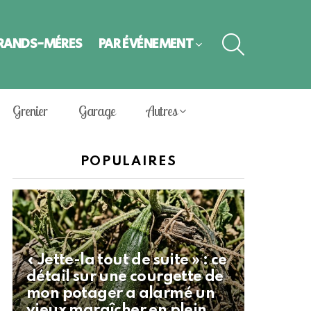
SEARCH
GRANDS-MÈRES
PAR ÉVÈNEMENT
Grenier
Garage
Autres
POPULAIRES
« Jette-la tout de suite » : ce
détail sur une courgette de
mon potager a alarmé un
vieux maraîcher en plein