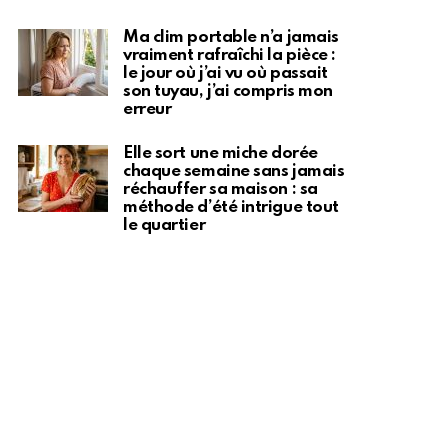
Ma clim portable n’a jamais
vraiment rafraîchi la pièce :
le jour où j’ai vu où passait
son tuyau, j’ai compris mon
erreur
Elle sort une miche dorée
chaque semaine sans jamais
réchauffer sa maison : sa
méthode d’été intrigue tout
le quartier