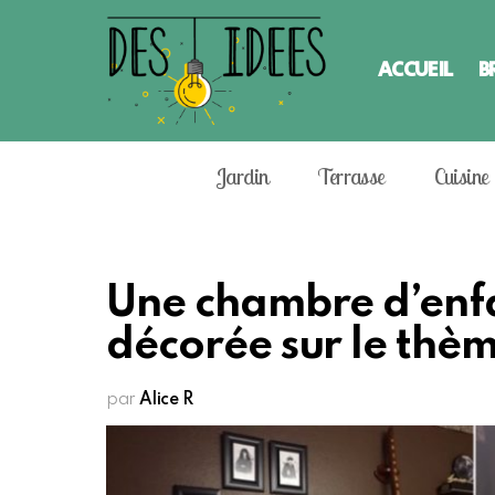
ACCUEIL
B
Jardin
Terrasse
Cuisine
Une chambre d’enf
décorée sur le thè
par
Alice R